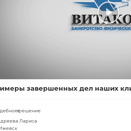
имеры завершенных дел наших кл
удебное решение
ябова Людмила
. Ижевск