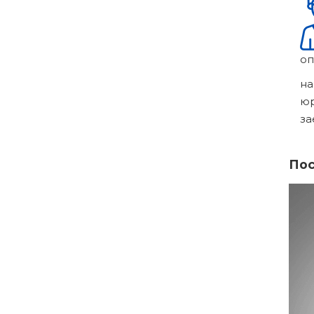
оп
на
ю
за
Пос