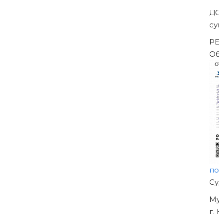
Д
с
Р
О
п
Н
О
У