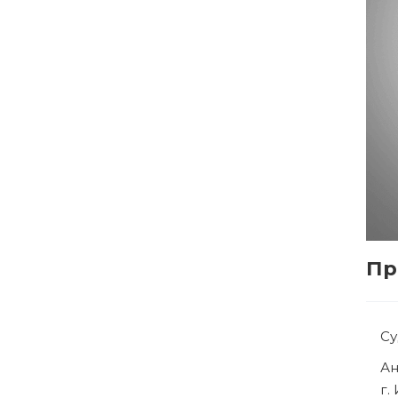
Пр
С
Р
г