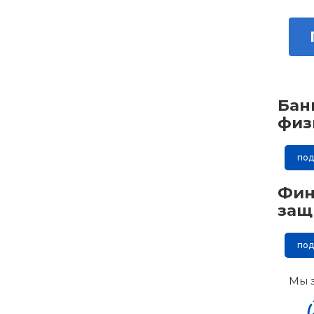
Бан
физ
по
Фин
защ
по
Мы 