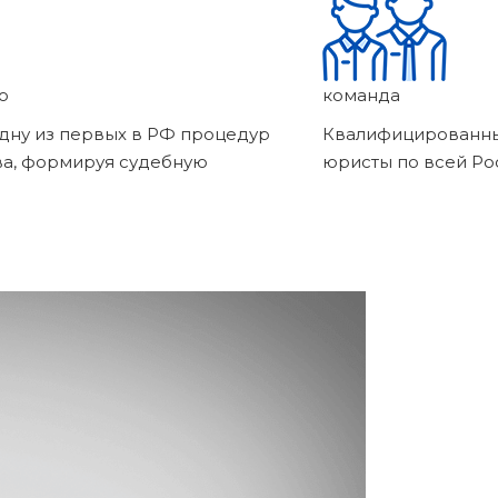
о
команда
дну из первых в РФ процедур
Квалифицированны
ва, формируя судебную
юристы по всей Ро