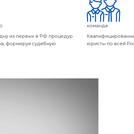
о
команда
дну из первых в РФ процедур
Квалифицированны
ва, формируя судебную
юристы по всей Ро