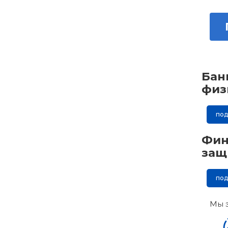
Бан
физ
по
Фин
защ
по
Мы 