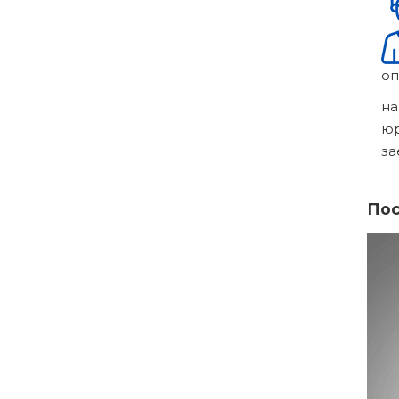
оп
на
ю
за
Пос