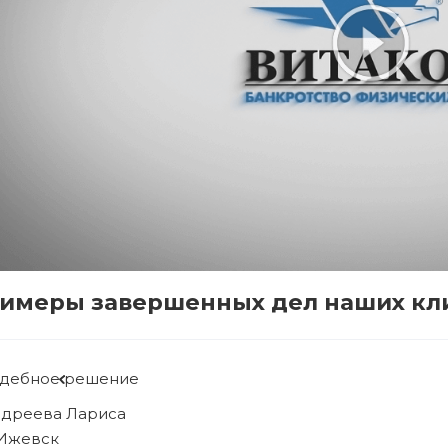
имеры завершенных дел наших кл
Судебное решение
Рябова Людмила
г. Ижевск