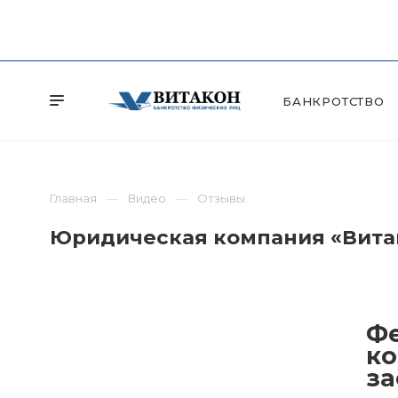
БАНКРОТСТВО
Главная
Видео
Отзывы
Юридическая компания «Витак
Фе
ко
за