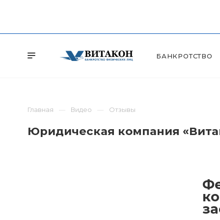
БАНКРОТСТВО
Главная
Видео
Отзывы
Юридическая компания «Витак
Фе
ко
за