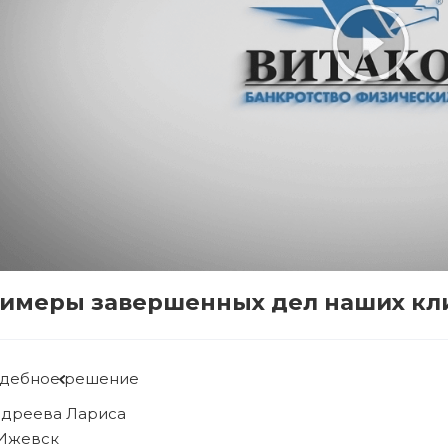
имеры завершенных дел наших кл
Судебное решение
Рябова Людмила
г. Ижевск