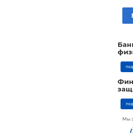
Бан
физ
по
Фин
защ
по
Мы 