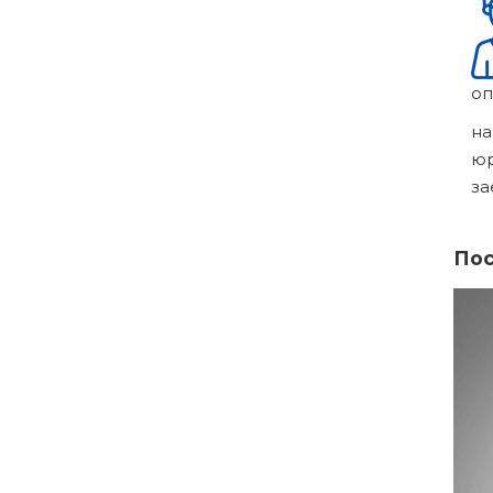
оп
на
ю
за
Пос