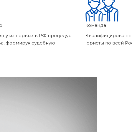
о
команда
дну из первых в РФ процедур
Квалифицированны
ва, формируя судебную
юристы по всей Ро