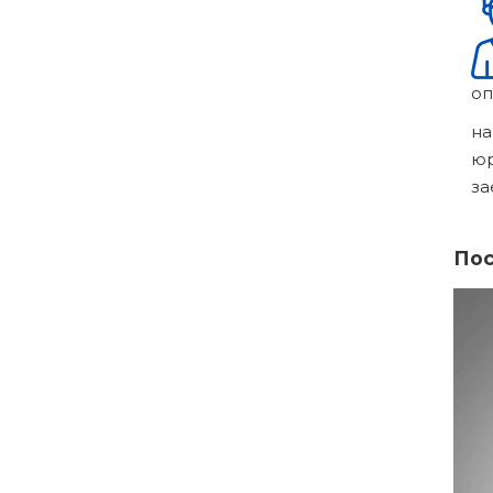
оп
на
ю
за
Пос