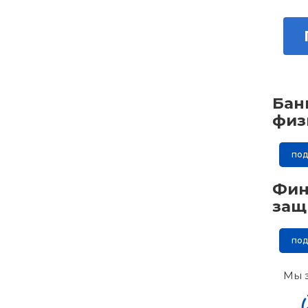
Бан
физ
по
Фин
защ
по
Мы 