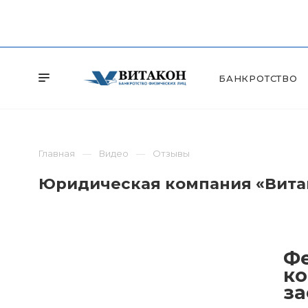
БАНКРОТСТВО
Главная
Видео
Отзывы
Юридическая компания «Витак
Фе
ко
за