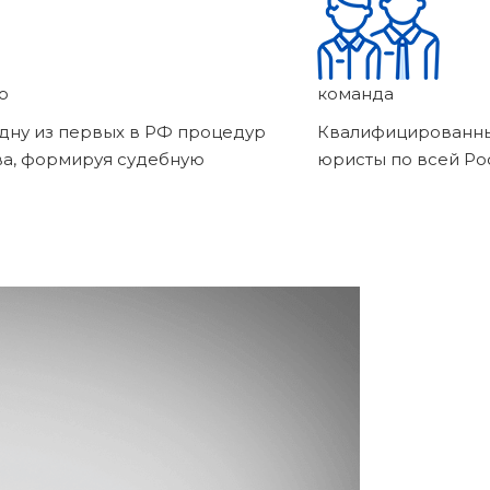
о
команда
дну из первых в РФ процедур
Квалифицированны
ва, формируя судебную
юристы по всей Ро