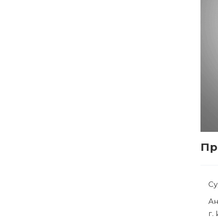
Пр
С
Р
г