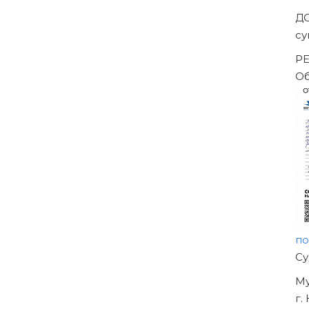
Д
с
Р
О
п
Н
О
У