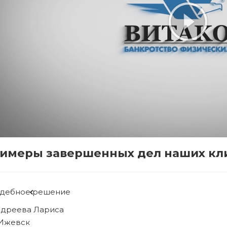
имеры завершенных дел наших кл
удебное решение
ябова Людмила
. Ижевск