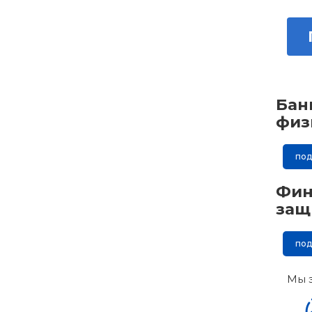
Бан
физ
по
Фин
защ
по
Мы 