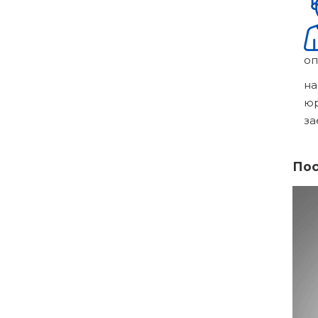
оп
на
ю
за
Пос