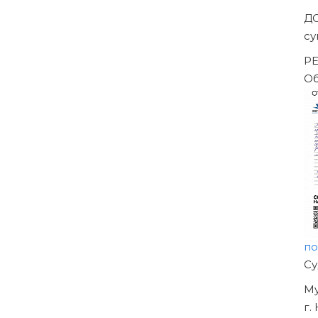
Д
с
Р
О
п
Н
О
У