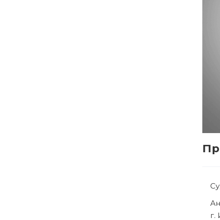
Пр
С
Р
г