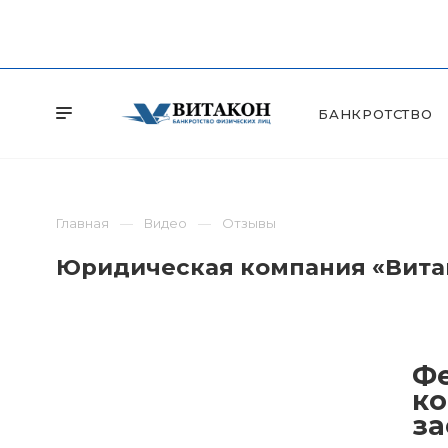
БАНКРОТСТВО
Главная
Видео
Отзывы
Юридическая компания «Витак
Фе
ко
за