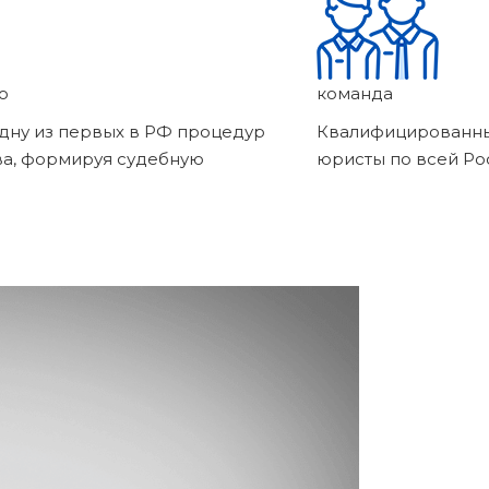
о
команда
дну из первых в РФ процедур
Квалифицированны
ва, формируя судебную
юристы по всей Ро