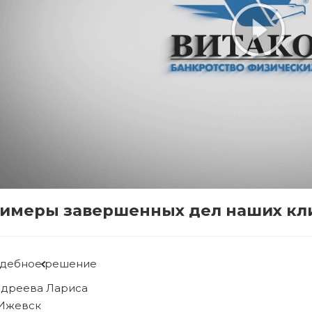
имеры завершенных дел наших кл
удебное решение
ябова Людмила
. Ижевск