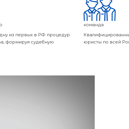
о
команда
дну из первых в РФ процедур
Квалифицированны
ва, формируя судебную
юристы по всей Ро