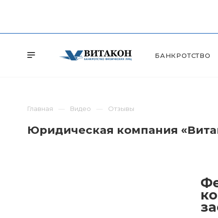
БАНКРОТСТВО
Главная
Видео
Отзывы
Юридическая компания «Витак
Фе
ко
за