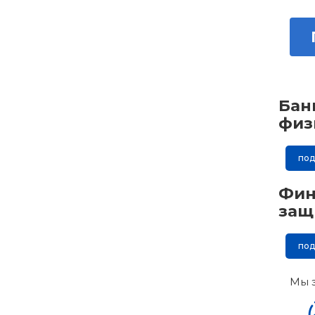
Бан
физ
по
Фин
защ
по
Мы 