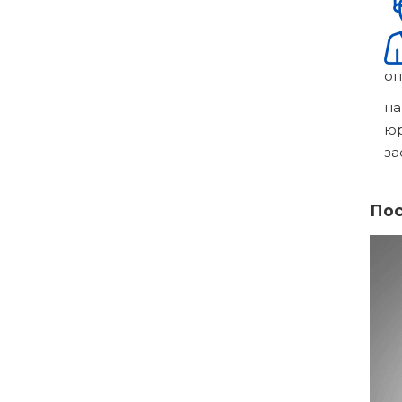
оп
на
ю
за
Пос