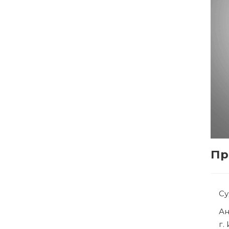
Пр
С
Р
г.