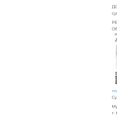
Д
су
РЕ
О
п
Н
О
У