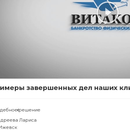
имеры завершенных дел наших кл
удебное решение
ябова Людмила
 Ижевск