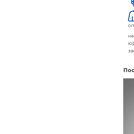
оп
на
ю
за
Пос