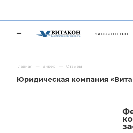
БАНКРОТСТВО
Главная
Видео
Отзывы
Юридическая компания «Витак
Фе
ко
за