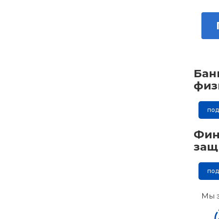
Бан
физ
по
Фин
защ
по
Мы 