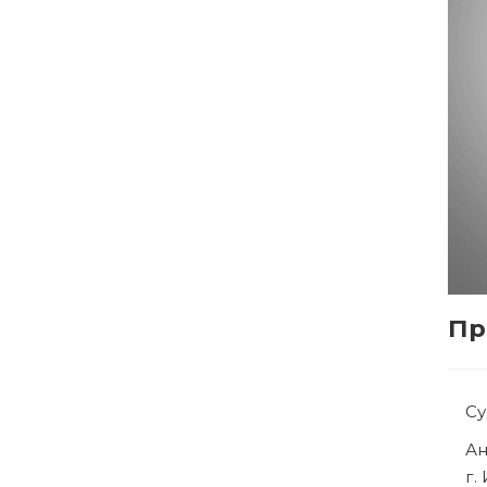
Пр
С
Р
г