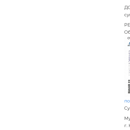
Д
с
Р
О
п
Н
О
У