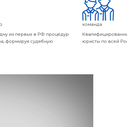
о
команда
дну из первых в РФ процедур
Квалифицированны
ва, формируя судебную
юристы по всей Ро