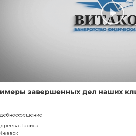
имеры завершенных дел наших кл
удебное решение
ябова Людмила
. Ижевск