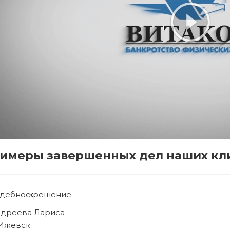
имеры завершенных дел наших кл
Судебное решение
Рябова Людмила
г. Ижевск