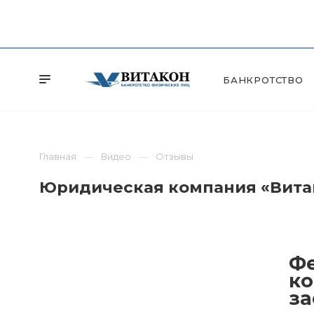
БАНКРОТСТВО
Главная
Видео
Отзывы
Юридическая компания «Витак
Фе
ко
за