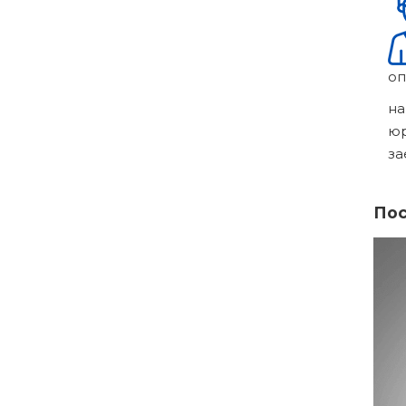
оп
на
ю
за
Пос