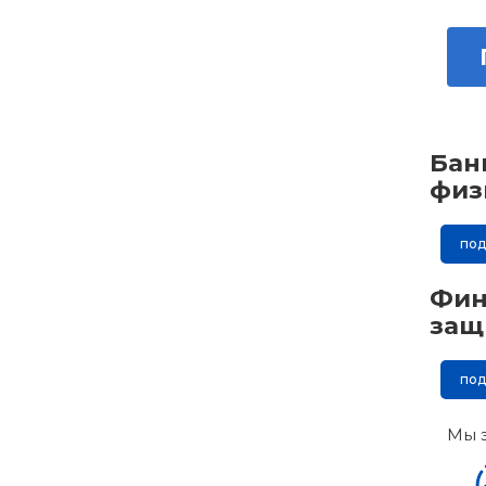
Бан
физ
по
Фин
защ
по
Мы 