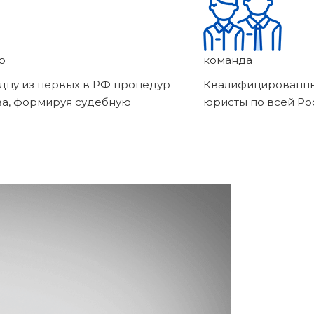
о
команда
дну из первых в РФ процедур
Квалифицированны
ва, формируя судебную
юристы по всей Ро