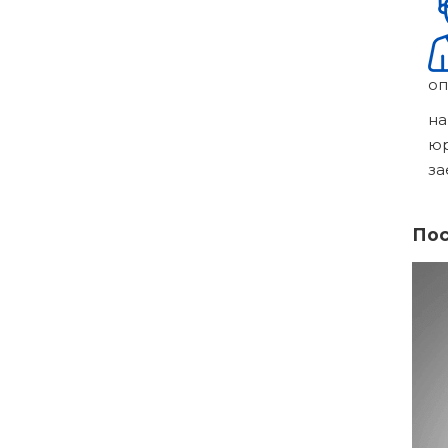
оп
на
ю
за
Пос