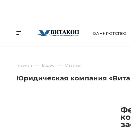
БАНКРОТСТВО
Главная
Видео
Отзывы
Юридическая компания «Витак
Фе
ко
за