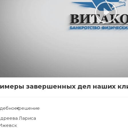
имеры завершенных дел наших кл
удебное решение
ябова Людмила
 Ижевск