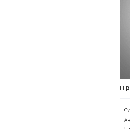
Пр
С
Р
г.