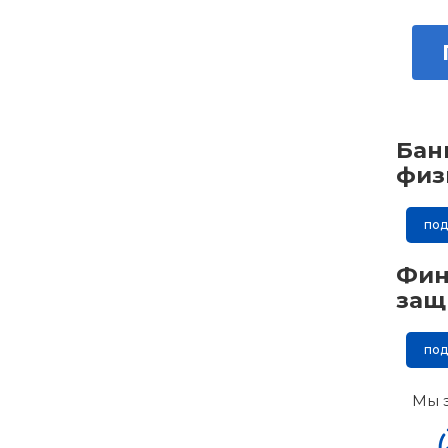
Бан
физ
по
Фин
защ
по
Мы 