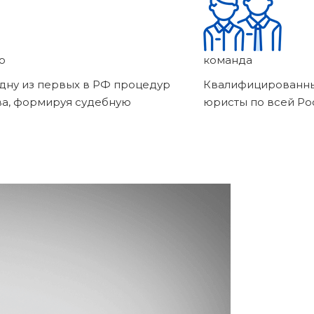
о
команда
дну из первых в РФ процедур
Квалифицированны
ва, формируя судебную
юристы по всей Ро