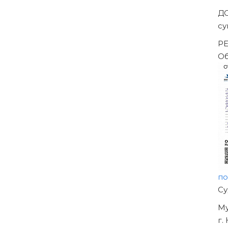
Д
су
РЕ
О
п
Н
О
У