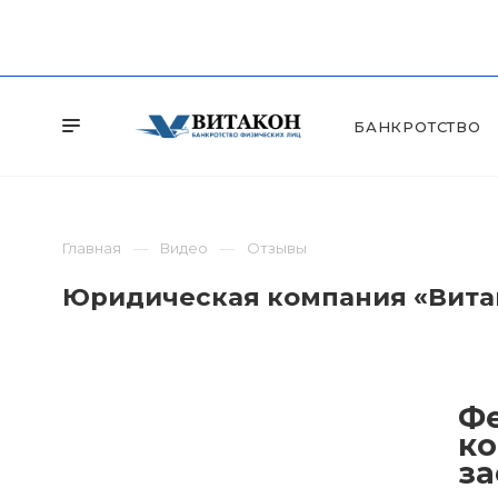
БАНКРОТСТВО
Главная
Видео
Отзывы
Юридическая компания «Витак
Фе
ко
за