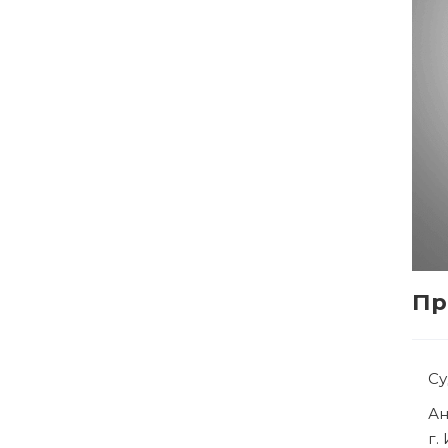
Пр
С
Р
г