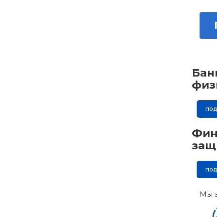
Бан
физ
по
Фин
защ
по
Мы 