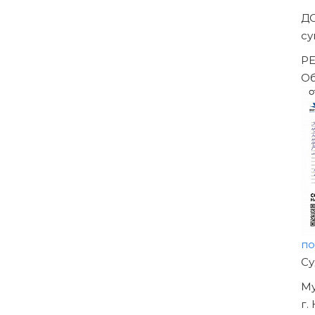
Д
с
Р
О
п
Н
О
У