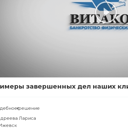
имеры завершенных дел наших кл
удебное решение
ябова Людмила
. Ижевск