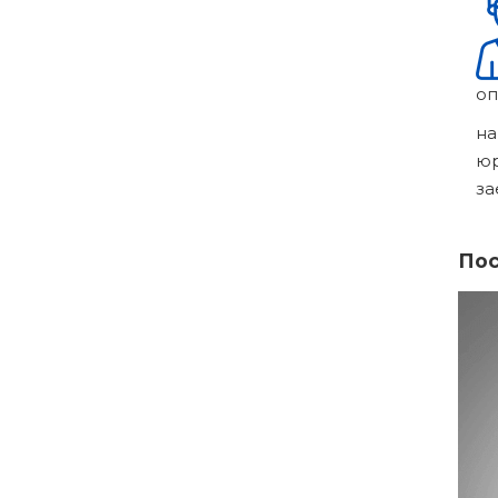
оп
на
ю
за
Пос