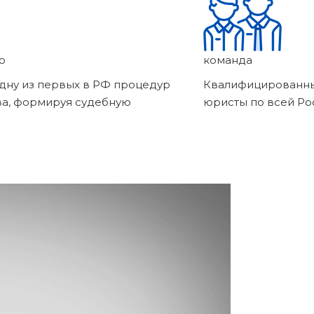
о
команда
дну из первых в РФ процедур
Квалифицированны
ва, формируя судебную
юристы по всей Ро