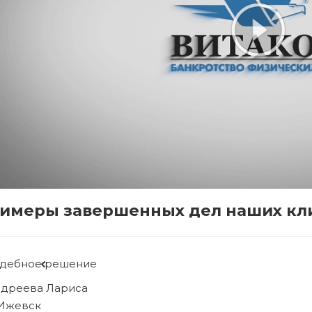
имеры завершенных дел наших кл
Судебное решение
Рябова Людмила
г. Ижевск