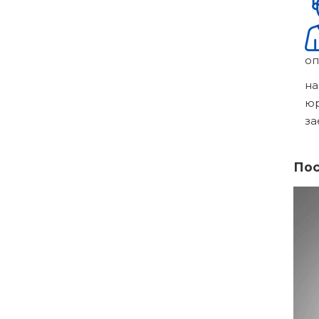
оп
на
ю
за
Пос