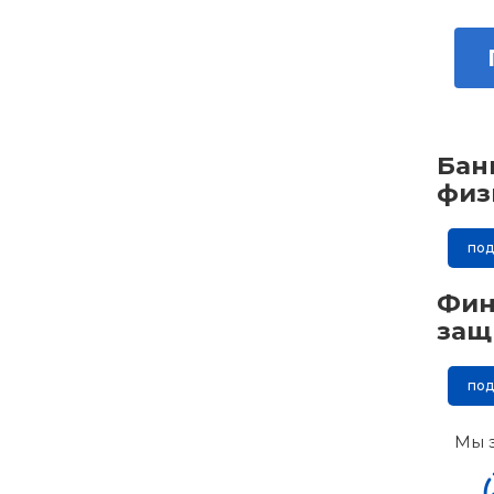
Бан
физ
по
Фин
защ
по
Мы 