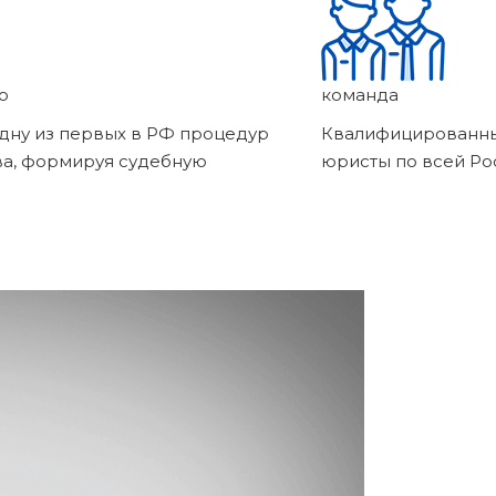
о
команда
дну из первых в РФ процедур
Квалифицированны
ва, формируя судебную
юристы по всей Ро