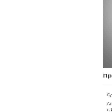
Пр
Су
Ря
г.