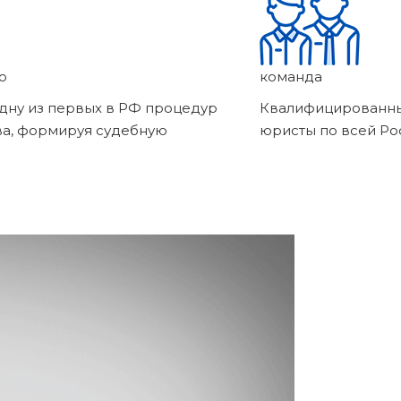
о
команда
дну из первых в РФ процедур
Квалифицированны
ва, формируя судебную
юристы по всей Ро