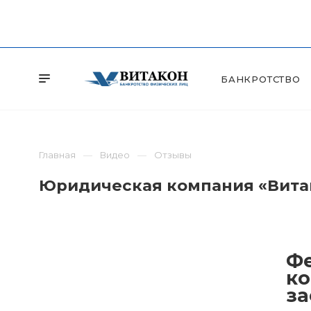
БАНКРОТСТВО
Главная
Видео
Отзывы
Юридическая компания «Витак
Фе
ко
за