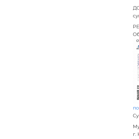
Д
су
РЕ
Об
по
Н
О
УЖ