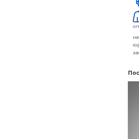
оп
на
ю
за
Пос