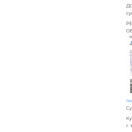
За
-->