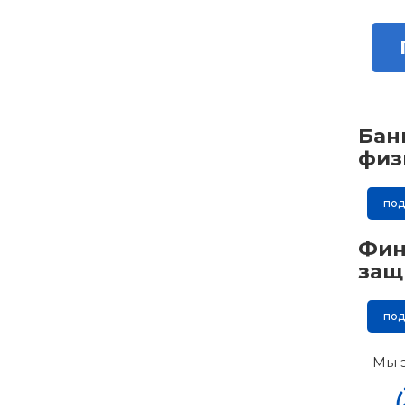
Бан
физ
по
Фин
защ
по
Мы 