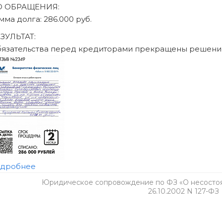
 том числе ограничения на получение кредита и повторное б
обратитесь к своему кредитору и в МФЦ.