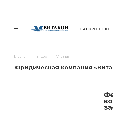
БАНКРОТСТВО
Главная
Видео
Отзывы
Юридическая компания «Витак
Фе
ко
за