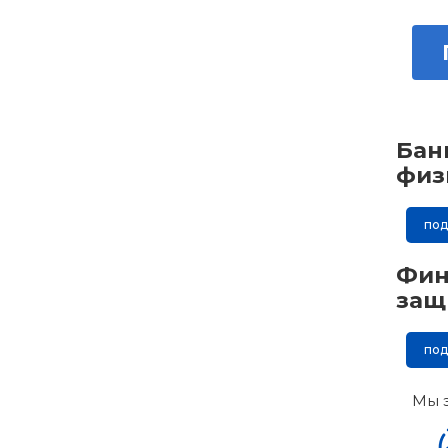
Бан
физ
по
Фин
защ
по
Мы 