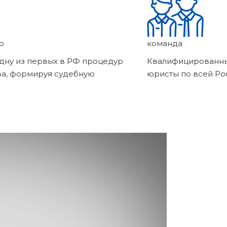
о
команда
дну из первых в РФ процедур
Квалифицированны
ва, формируя судебную
юристы по всей Ро