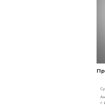
Пр
С
Р
г