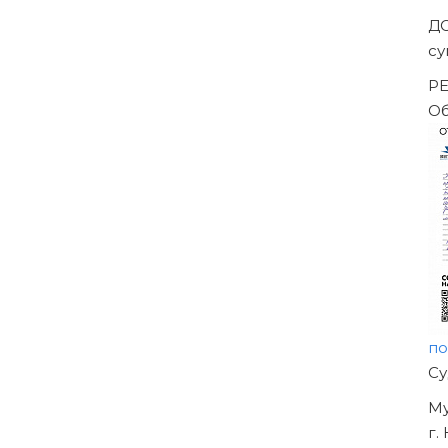
Д
с
Р
О
п
Н
О
У