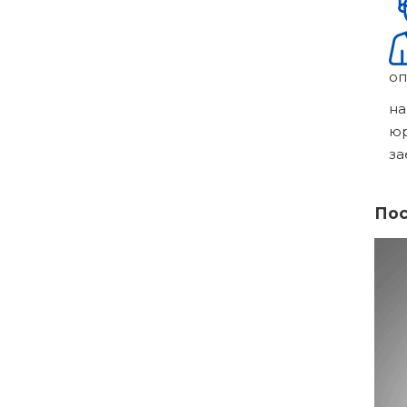
оп
на
ю
за
Пос