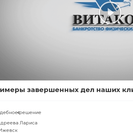
имеры завершенных дел наших кл
удебное решение
ябова Людмила
. Ижевск