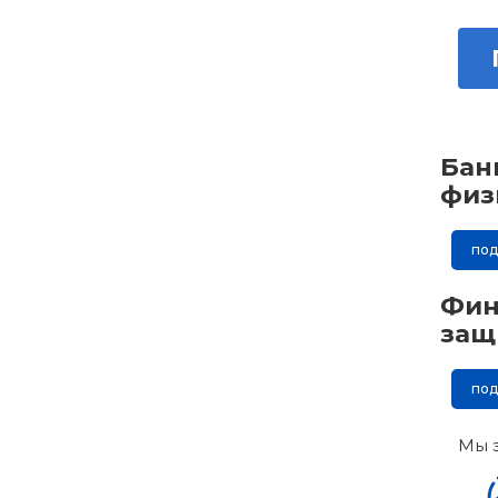
Бан
физ
по
Фин
защ
по
Мы 