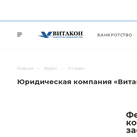
БАНКРОТСТВО
Главная
Видео
Отзывы
Юридическая компания «Витак
Фе
ко
за