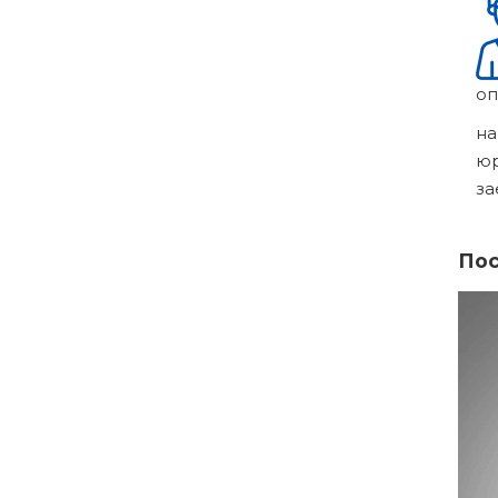
оп
на
ю
за
Пос