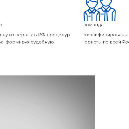
о
команда
дну из первых в РФ процедур
Квалифицированны
ва, формируя судебную
юристы по всей Ро