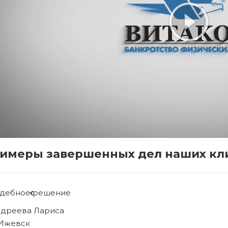
имеры завершенных дел наших кл
Судебное решение
Рябова Людмила
г. Ижевск