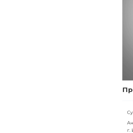
Пр
С
Р
г