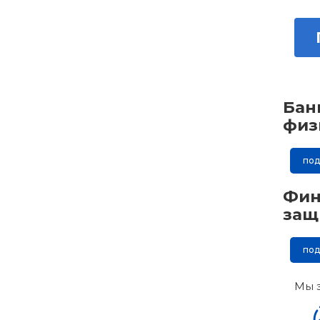
Бан
физ
по
Фин
защ
по
Мы 