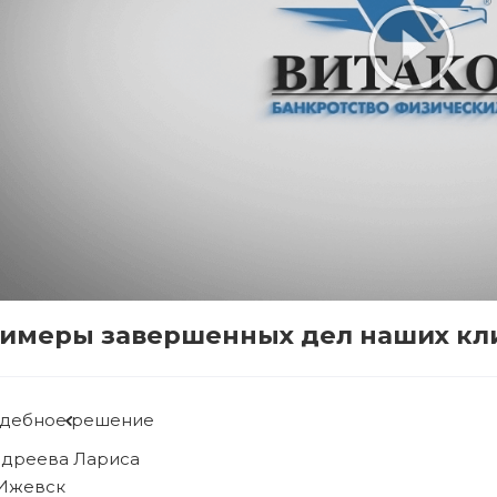
имеры завершенных дел наших кл
удебное решение
ябова Людмила
. Ижевск