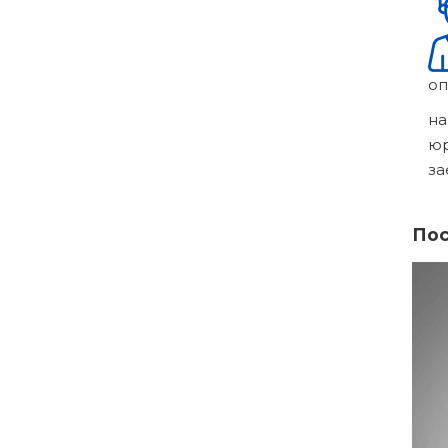
оп
на
ю
за
Пос