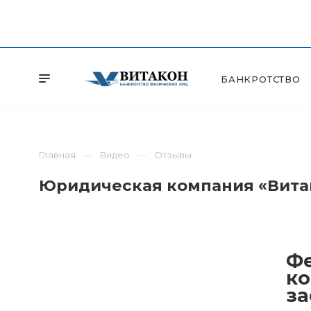
БАНКРОТСТВО
Главная
Видео
Отзывы
Юридическая компания «Витак
Фе
ко
за