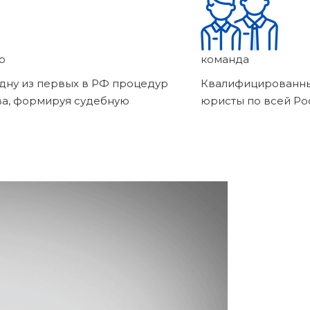
о
команда
дну из первых в РФ процедур
Квалифицированны
ва, формируя судебную
юристы по всей Ро