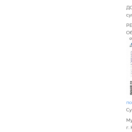
Д
с
Р
О
п
Н
О
У