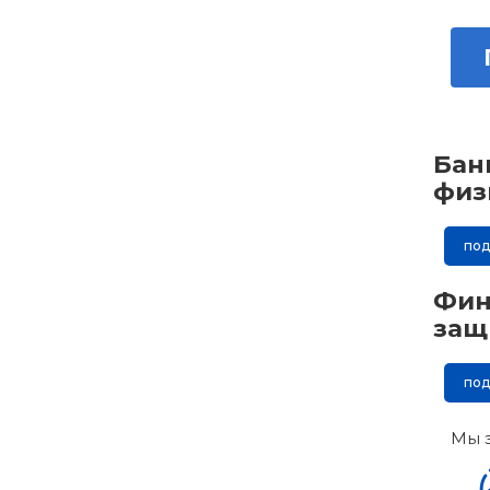
Бан
физ
по
Фин
защ
по
Мы 