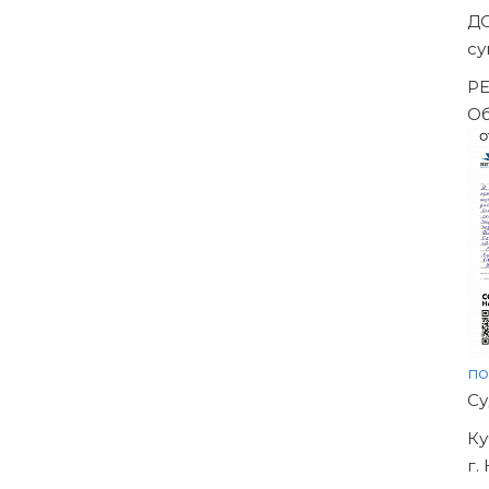
За
-->