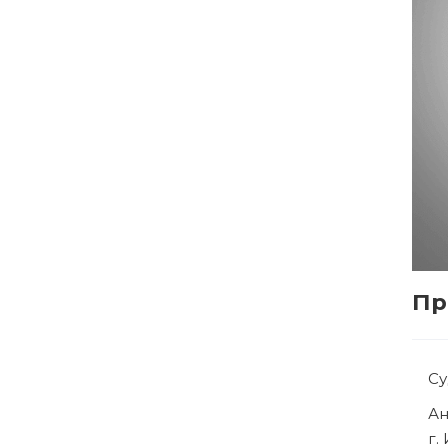
Пр
Су
Ря
г.