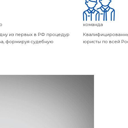
о
команда
дну из первых в РФ процедур
Квалифицированны
ва, формируя судебную
юристы по всей Ро