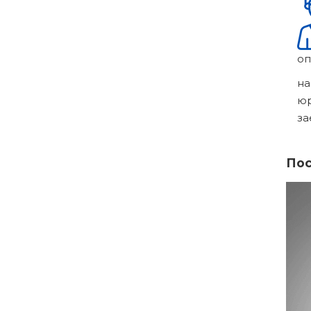
оп
на
ю
за
Пос