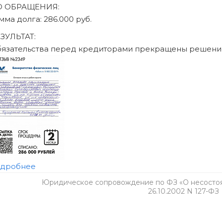
 том числе ограничения на получение кредита и повторное б
обратитесь к своему кредитору и в МФЦ.