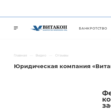
БАНКРОТСТВО
Главная
Видео
Отзывы
Юридическая компания «Витак
Фе
ко
за