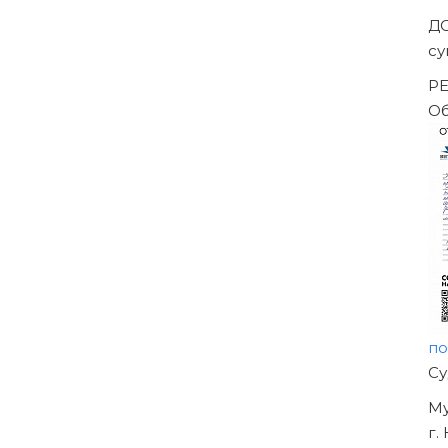
Д
су
РЕ
Об
по
Н
О
УЖ