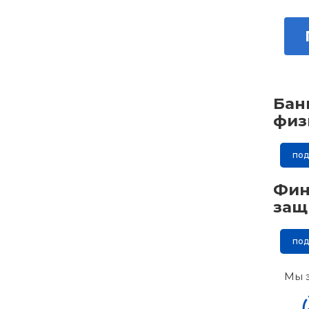
Бан
физ
по
Фин
защ
по
Мы 