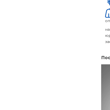
оп
на
ю
за
Пос