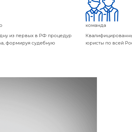
о
команда
дну из первых в РФ процедур
Квалифицированны
ва, формируя судебную
юристы по всей Ро