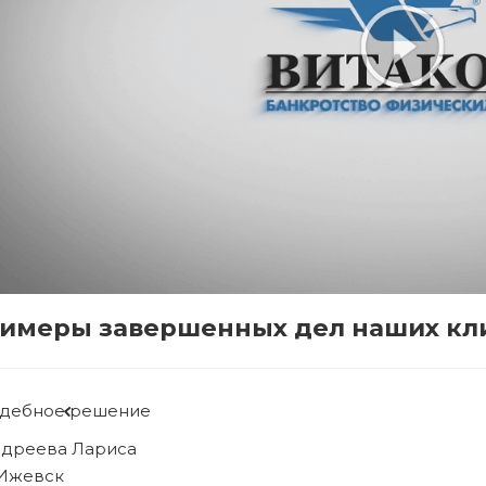
имеры завершенных дел наших кл
Судебное решение
Рябова Людмила
г. Ижевск