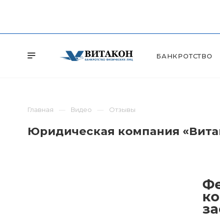
БАНКРОТСТВО
Главная
Видео
Отзывы
Юридическая компания «Витак
Фе
ко
за