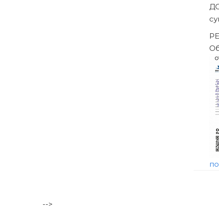
ешением Арбитражного суда
-->