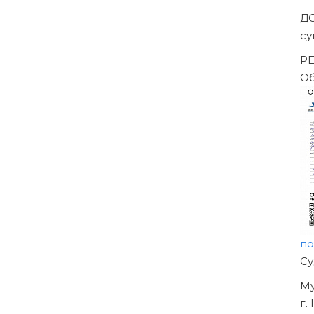
Д
с
Р
О
п
Н
О
У