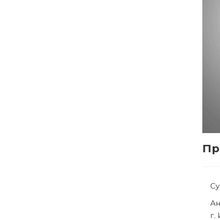
Пр
С
Р
г