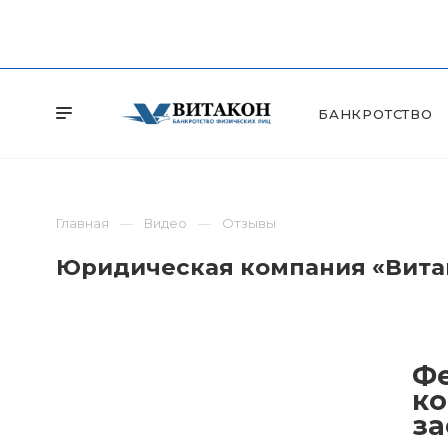
БАНКРОТСТВО
Главная
Видео
Отзывы
Юридическая компания «Витак
Фе
ко
за