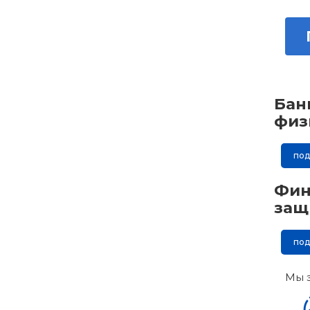
Бан
физ
по
Фин
защ
по
Мы 