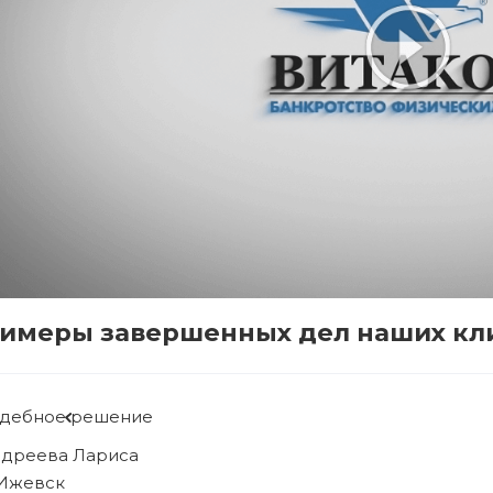
имеры завершенных дел наших кл
удебное решение
ябова Людмила
. Ижевск