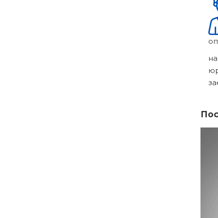
оп
на
ю
за
Пос