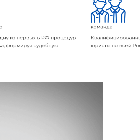
о
команда
дну из первых в РФ процедур
Квалифицированны
ва, формируя судебную
юристы по всей Ро