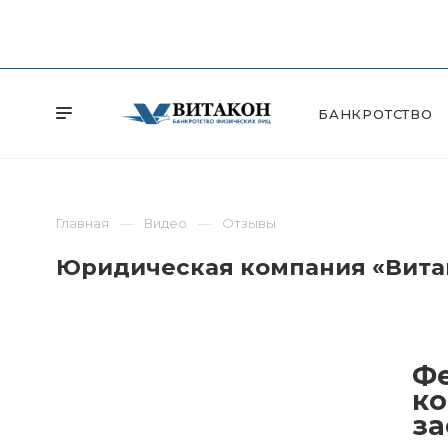
БАНКРОТСТВО
Главная
Видео
Отзывы
Юридическая компания «Витак
Фе
ко
за