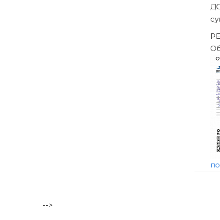
ешением Арбитражного суда
-->