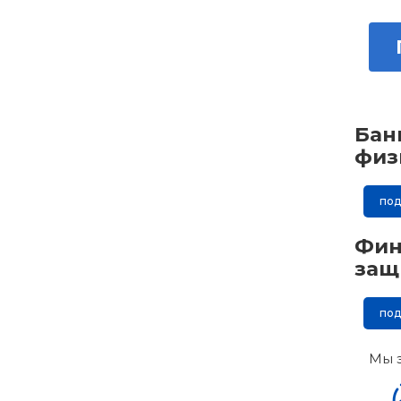
Бан
физ
по
Фин
защ
по
Мы 