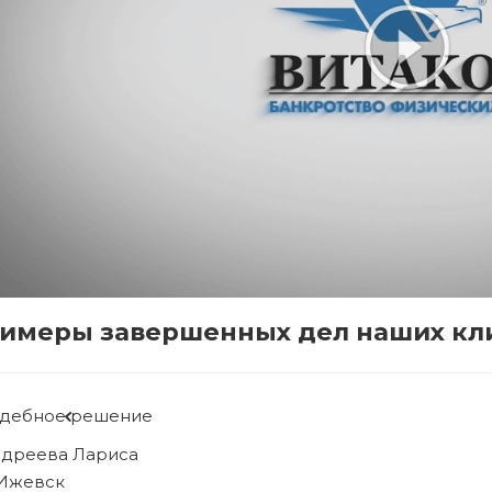
имеры завершенных дел наших кл
Судебное решение
Рябова Людмила
г. Ижевск