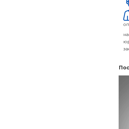
оп
на
ю
за
Пос