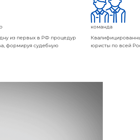
о
команда
дну из первых в РФ процедур
Квалифицированны
ва, формируя судебную
юристы по всей Ро