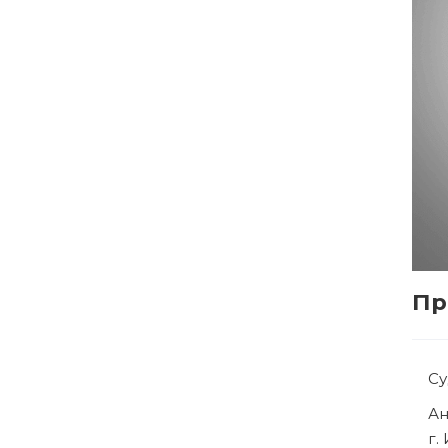
Пр
С
Р
г.