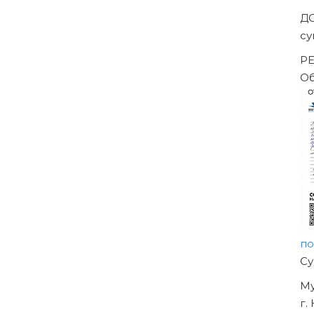
Д
су
РЕ
О
п
Н
О
У