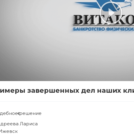
имеры завершенных дел наших кл
удебное решение
ябова Людмила
 Ижевск