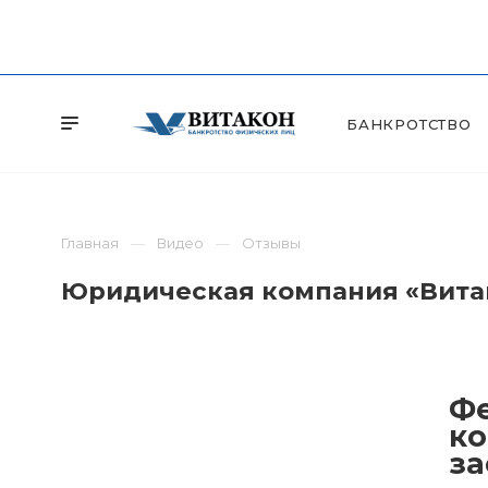
БАНКРОТСТВО
Главная
Видео
Отзывы
Юридическая компания «Витак
Фе
ко
за