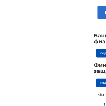
Бан
физ
по
Фин
защ
по
Мы 