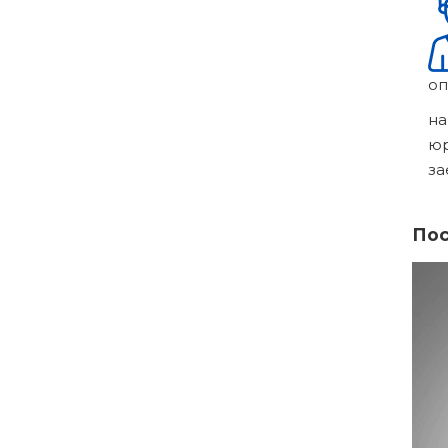
оп
на
ю
за
Пос