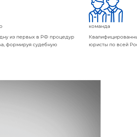
о
команда
дну из первых в РФ процедур
Квалифицированны
ва, формируя судебную
юристы по всей Ро