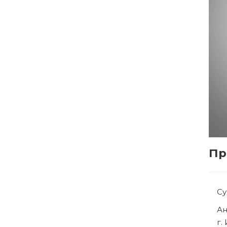
Пр
Су
Ря
г.