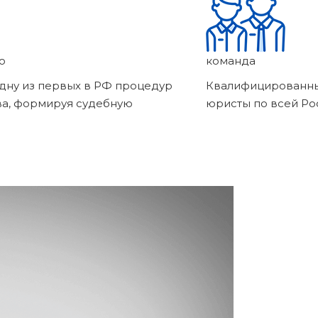
о
команда
дну из первых в РФ процедур
Квалифицированны
ва, формируя судебную
юристы по всей Ро