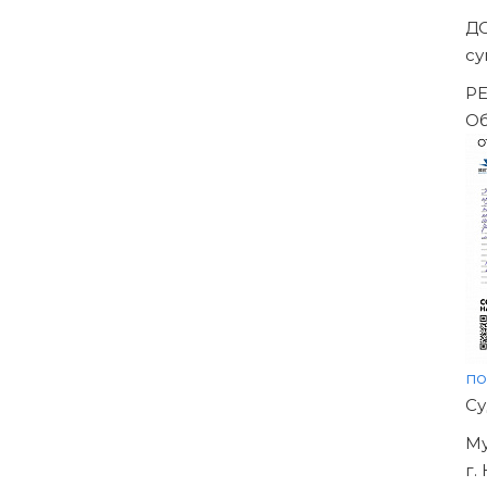
Д
су
РЕ
Об
по
Н
О
УЖ