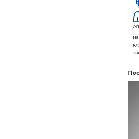
оп
на
ю
за
Пос