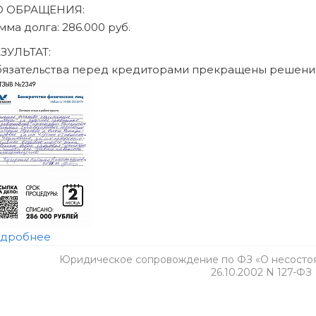
 том числе ограничения на получение кредита и повторное б
обратитесь к своему кредитору и в МФЦ.