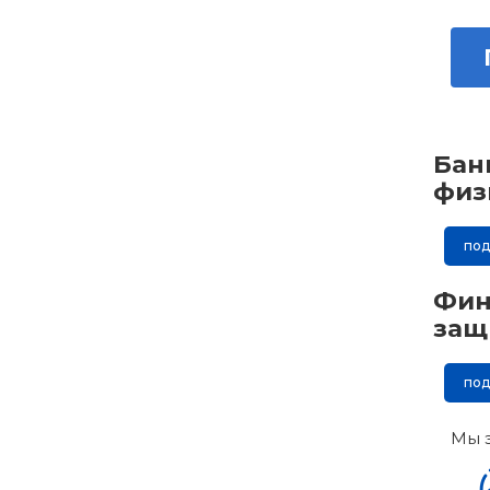
Бан
физ
по
Фин
защ
по
Мы 