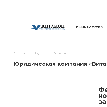
БАНКРОТСТВО
Главная
Видео
Отзывы
Юридическая компания «Витак
Фе
ко
за