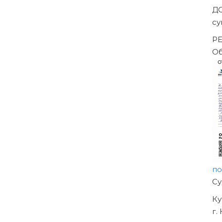
За
-->