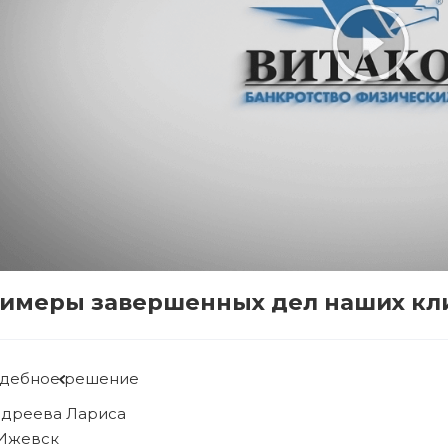
имеры завершенных дел наших кл
Судебное решение
Рябова Людмила
г. Ижевск