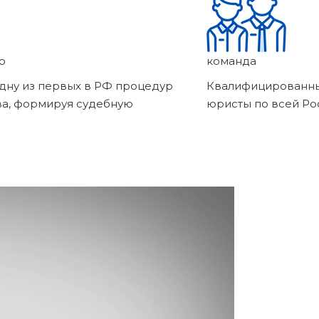
о
команда
дну из первых в РФ процедур
Квалифицированны
ва, формируя судебную
юристы по всей Ро