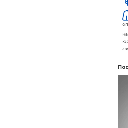
оп
на
ю
за
Пос