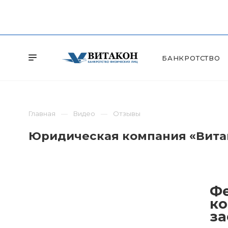
БАНКРОТСТВО
Главная
Видео
Отзывы
Юридическая компания «Витак
Фе
ко
за