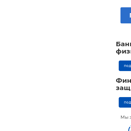
Бан
физ
по
Фин
защ
по
Мы 