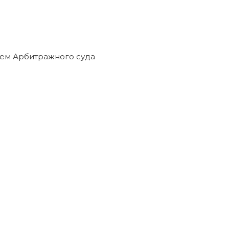
 руб.
ед кредиторами прекращены решением Арбитражного
ТЬСЯ