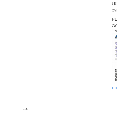
ены решением Арбитражного суда
-->