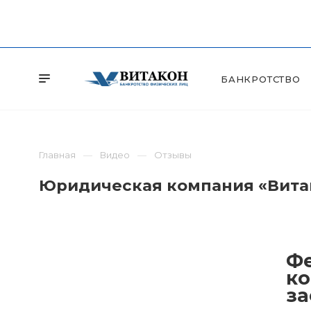
БАНКРОТСТВО
Главная
Видео
Отзывы
Юридическая компания «Витак
Фе
ко
за