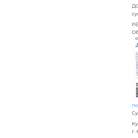
За
-->