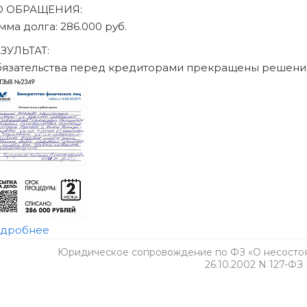
 том числе ограничения на получение кредита и повторное б
обратитесь к своему кредитору и в МФЦ.