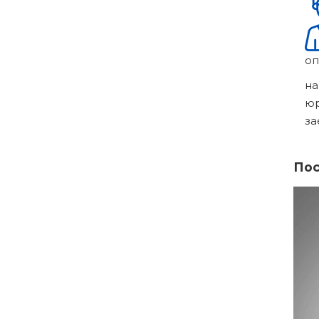
оп
на
ю
за
Пос