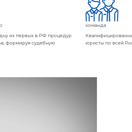
о
команда
дну из первых в РФ процедур
Квалифицированны
ва, формируя судебную
юристы по всей Ро