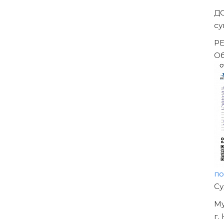
Д
су
РЕ
Об
по
Н
О
УЖ