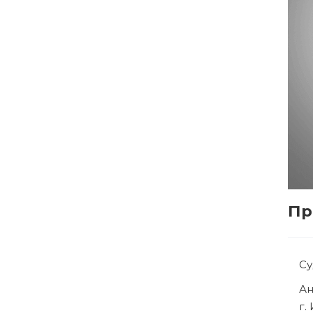
Пр
Су
Ря
г.