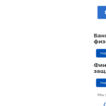
Бан
физ
по
Фин
защ
по
Мы 