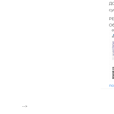
тражного суда
-->