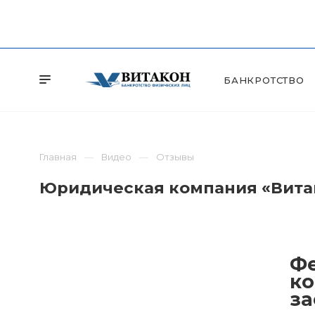
БАНКРОТСТВО
Главная
Видео
Отзывы
Юридическая компания «Витак
Фе
ко
за