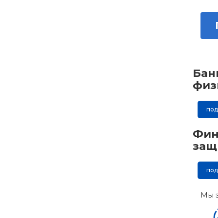
Бан
физ
по
Фин
защ
по
Мы 