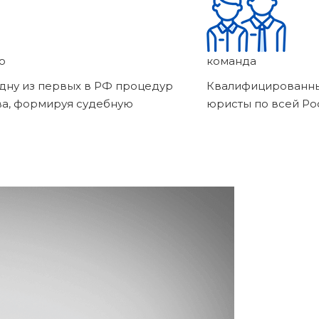
о
команда
дну из первых в РФ процедур
Квалифицированны
ва, формируя судебную
юристы по всей Ро