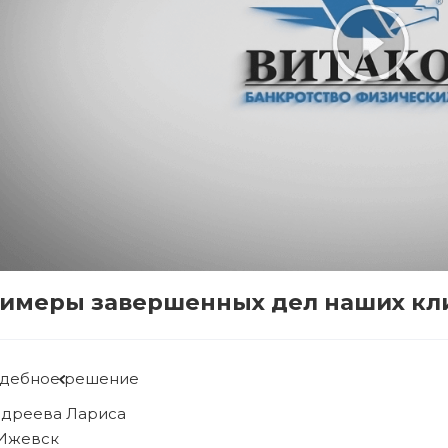
имеры завершенных дел наших кл
Судебное решение
Рябова Людмила
г. Ижевск