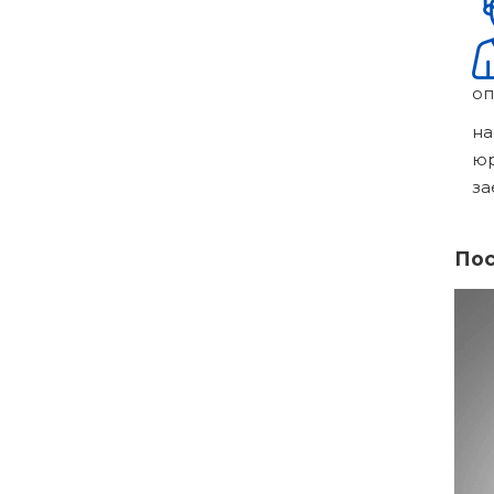
оп
на
ю
за
Пос